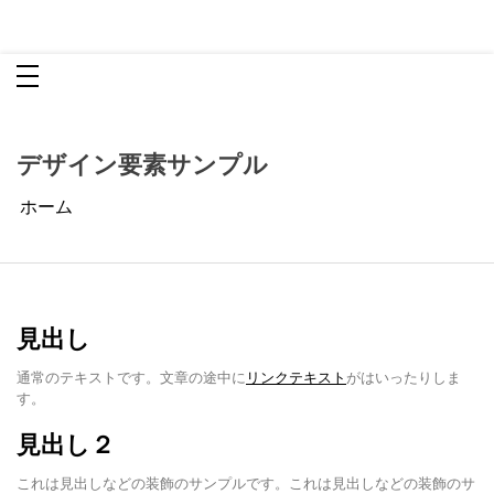
コ
ミルコート
ン
歯医者さんが本気で作った歯磨き粉
テ
ン
ツ
へ
ス
キ
ッ
プ
デザイン要素サンプル
ホーム
見出し
通常のテキストです。文章の途中に
リンクテキスト
がはいったりしま
す。
見出し２
これは見出しなどの装飾のサンプルです。これは見出しなどの装飾のサ