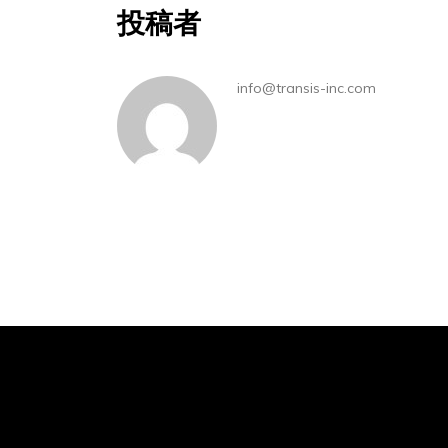
投稿者
info@transis-inc.com