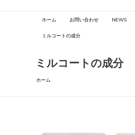
コ
歯医者さんが本気で作った歯磨き粉
ン
テ
ホーム
お問い合わせ
NEWS
ン
ツ
へ
ミルコートの成分
ス
キ
ッ
ミルコートの成分
プ
ホーム